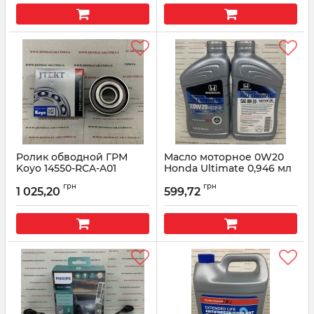
Ролик обводной ГРМ
Масло моторное 0W20
Koyo 14550-RCA-A01
Honda Ultimate 0,946 мл
08798-9137
Артикул:
14550RCAA01
грн
грн
1 025,20
599,72
Артикул:
087989137