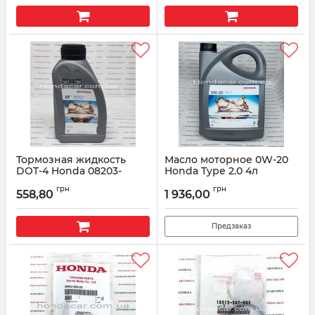
Тормозная жидкость
Масло моторное 0W-20
DOT-4 Honda 08203-
Honda Type 2.0 4л
99938HE 0.5л
08232P99K4LHE
грн
грн
558,80
1 936,00
Артикул:
0820399938HE
Артикул:
08232P99K4LHE
Предзаказ