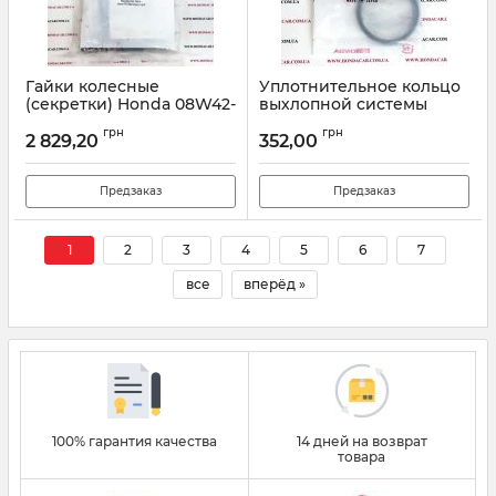
Гайки колесные
Уплотнительное кольцо
(секретки) Honda 08W42-
выхлопной системы
S6M-202
Honda 18212-SA7-003
грн
грн
2 829,20
352,00
Артикул:
08W42S6M202
Артикул:
18212SA7003
Предзаказ
Предзаказ
1
2
3
4
5
6
7
все
вперёд »
100% гарантия качества
14 дней на возврат
товара