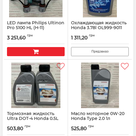
LED лампа Philips Ultinon
Охлаждающая жидкость
Pro 5100 HL (H-11)
Honda 3.78l OL999-9011
Артикул:
11362U51X2
Артикул:
OL9999011
грн
грн
3 251,60
1 311,20
Предзаказ
Тормозная жидкость
Масло моторное 0W-20
Ultra DOT-4 Honda 0.5L
Honda Type 2.0 1л
220901-06-002
R2029901-701-L5
грн
грн
503,80
525,80
Артикул:
22090106002
Артикул:
R2029901701L5