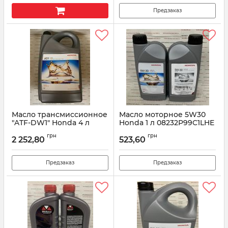
Предзаказ
Масло трансмиссионное
Масло моторное 5W30
"ATF-DW1" Honda 4 л
Honda 1 л 08232P99C1LHE
0826899904HE
Артикул:
08232P991LHE
грн
грн
2 252,80
523,60
Артикул:
0826899904HE
Предзаказ
Предзаказ