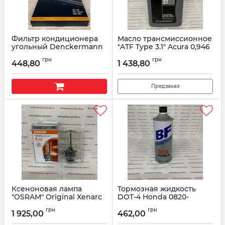
Фильтр кондиционера
Масло трансмиссионное
угольный Denckermann
"ATF Type 3.1" Acura 0,946
m110730k
мл 08200-9017A
грн
грн
448,80
1 438,80
Артикул:
m110730k
Артикул:
082009017A
Предзаказ
Ксеноновая лампа
Тормозная жидкость
"OSRAM" Original Xenarc
DOT-4 Honda 0820-
D2S 35W
399938 0.5л
грн
грн
1 925,00
462,00
Артикул:
D2S35W
Артикул:
0820-399938