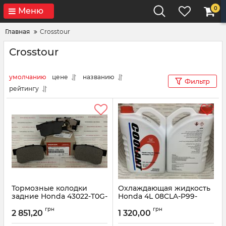
0
Меню
Главная
Crosstour
Crosstour
умолчанию
цене
названию
Фильтр
рейтингу
Тормозные колодки
Охлаждающая жидкость
задние Honda 43022-T0G-
Honda 4L 08CLA-P99-
A01
14ZY8
грн
грн
2 851,20
1 320,00
Артикул:
43022T0GA01
Артикул:
08CLAP9914ZY8