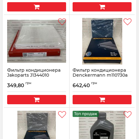
Фильтр кондиционера
Фильтр кондиционера
Jakoparts J1344010
Denckermann m110730a
Артикул:
J1344010
Артикул:
m110730a
грн
грн
349,80
642,40
Топ продаж