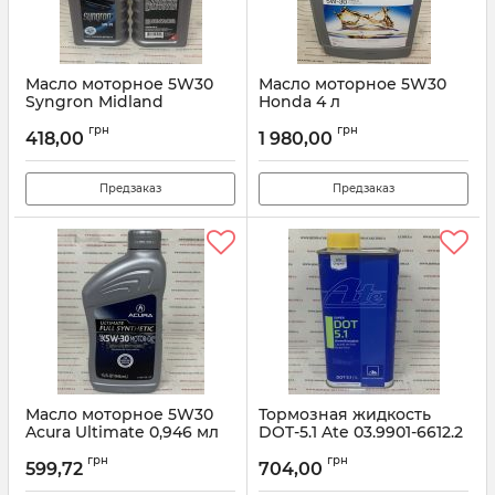
Масло моторное 5W30
Масло моторное 5W30
Syngron Midland
Honda 4 л
08232P99C4LHE
Артикул:
Synqron5W30
грн
грн
418,00
1 980,00
Артикул:
08232P99C4LHE
Предзаказ
Предзаказ
Масло моторное 5W30
Тормозная жидкость
Acura Ultimate 0,946 мл
DOT-5.1 Ate 03.9901-6612.2
08798-9143
1L
грн
грн
599,72
704,00
Артикул:
087989143
Артикул:
03990166122