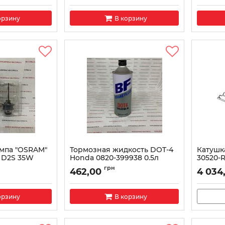
орзину
В корзину
мпа "OSRAM"
Тормозная жидкость DOT-4
Катушк
c D2S 35W
Honda 0820-399938 0.5л
30520-
Артикул:
0820-399938
Артикул:
грн
462,00
4 034
орзину
В корзину