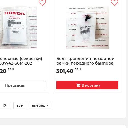
колесные (секретки)
Болт крепления номерной
08W42-S6M-202
рамки переднего бампера
Honda 90103-SP0-000
08W42S6M202
грн
грн
,20
301,40
Артикул:
90103SP0000
Предзаказ
В корзину
10
все
вперёд »