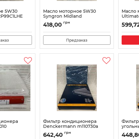
ое 5W30
Масло моторное 5W30
Масло 
2P99C1LHE
Syngron Midland
Ultimat
1LHE
Артикул:
Synqron5W30
Артикул:
грн
418,00
599,7
аказ
Предзаказ
ционера
Фильтр кондиционера
Фильтр
010
Denckermann m110730a
угольн
m11073
Артикул:
m110730a
грн
642,40
448,8
Артикул: