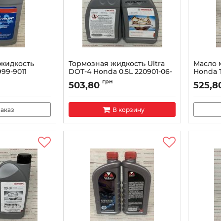
жидкость
Тормозная жидкость Ultra
Масло 
999-9011
DOT-4 Honda 0.5L 220901-06-
Honda T
002
701-L5
грн
503,80
525,8
Артикул:
22090106002
Артикул:
аказ
В корзину