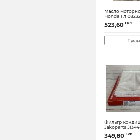
Масло моторн
Honda 1 л 0823
Артикул:
08232P99
грн
523,60
Предз
Фильтр конди
Jakoparts J1344
Артикул:
J1344010
грн
349,80