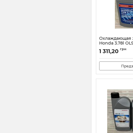
Охлаждающая 
Honda 3.78l OL
Артикул:
OL9999011
грн
1 311,20
Предз