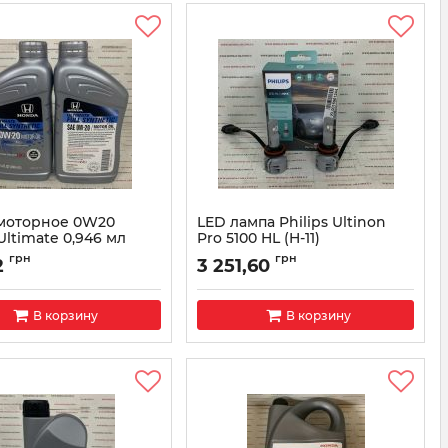
моторное 0W20
LED лампа Philips Ultinon
ltimate 0,946 мл
Pro 5100 HL (H-11)
137
Артикул:
11362U51X2
грн
грн
2
3 251,60
087989137
В корзину
В корзину