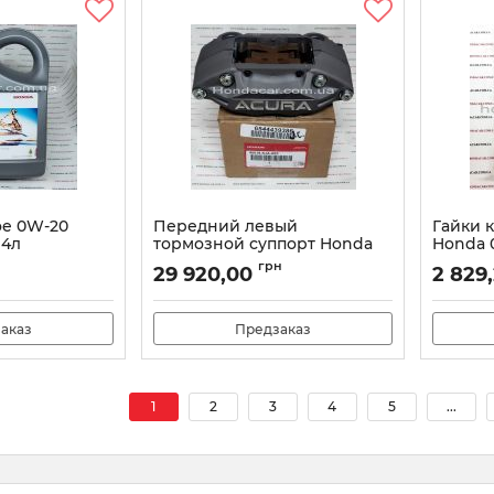
ое 0W-20
Передний левый
Гайки 
 4л
тормозной суппорт Honda
Honda 
E
45019-SJA-A02
Артикул:
грн
29 920,00
2 829
K4LHE
Артикул:
45019SJAA02
аказ
Предзаказ
1
2
3
4
5
...