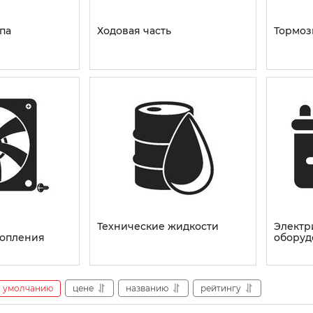
па
Ходовая часть
Тормоз
Технические жидкости
Электр
топления
оборуд
умолчанию
цене
названию
рейтингу