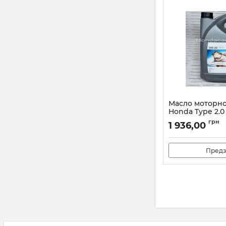
Масло моторн
Honda Type 2.0
08232P99K4LH
грн
1 936,00
Артикул:
08232P99
Предз