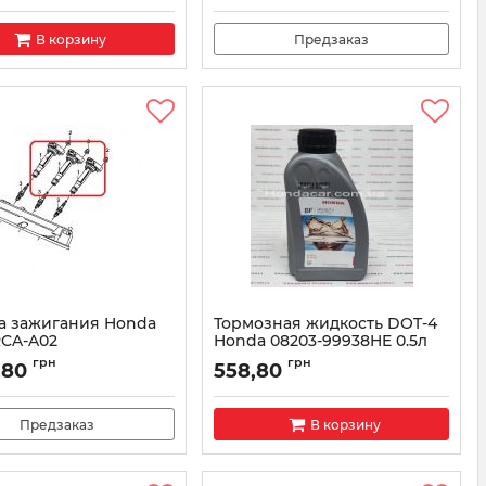
В корзину
Предзаказ
а зажигания Honda
Тормозная жидкость DOT-4
RCA-A02
Honda 08203-99938HE 0.5л
30520RCAA02
Артикул:
0820399938HE
грн
грн
,80
558,80
Предзаказ
В корзину