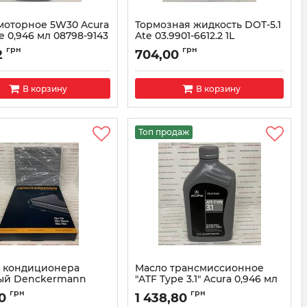
моторное 5W30 Acura
Тормозная жидкость DOT-5.1
e 0,946 мл 08798-9143
Ate 03.9901-6612.2 1L
087989143
Артикул:
03990166122
грн
грн
2
704,00
В корзину
В корзину
Топ продаж
 кондиционера
Масло трансмиссионное
ый Denckermann
"ATF Type 3.1" Acura 0,946 мл
0k
08200-9017A
грн
грн
0
1 438,80
m110730k
Артикул:
082009017A