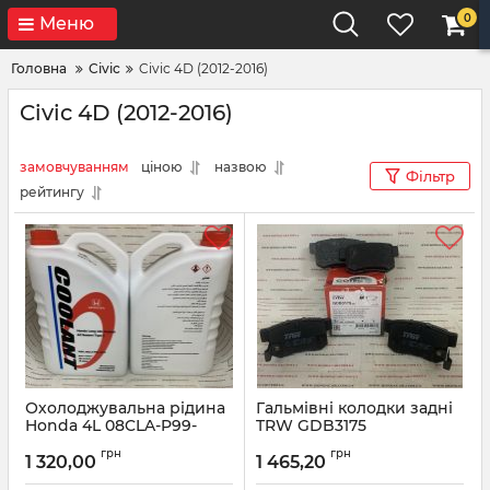
0
Меню
Головна
Civic
Civic 4D (2012-2016)
Civic 4D (2012-2016)
замовчуванням
ціною
назвою
Фільтр
рейтингу
Охолоджувальна рідина
Гальмівні колодки задні
Honda 4L 08CLA-P99-
TRW GDB3175
14ZY8
Артикул:
GDB3175
грн
грн
1 320,00
1 465,20
Артикул:
08CLAP9914ZY8