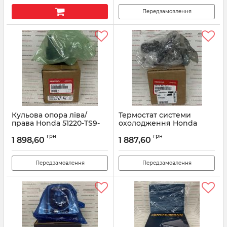
Передзамовлення
Кульова опора ліва/
Термостат системи
права Honda 51220-TS9-
охолодження Honda
A01
19310-5A2-A02
грн
грн
1 898,60
1 887,60
Артикул:
51220TS9A01
Артикул:
193105A2A02
Передзамовлення
Передзамовлення