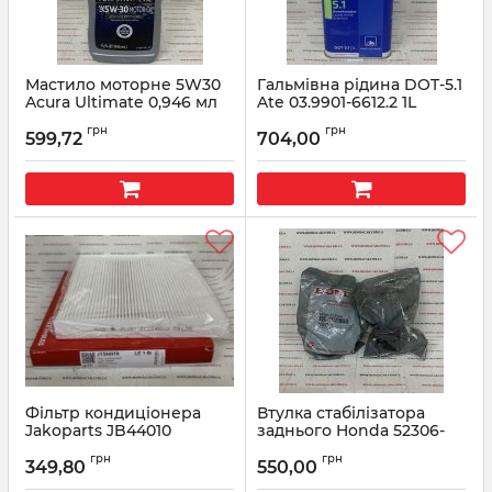
Мастило моторне 5W30
Гальмівна рідина DOT-5.1
Acura Ultimate 0,946 мл
Ate 03.9901-6612.2 1L
08798-9143
Артикул:
03990166122
грн
грн
599,72
704,00
Артикул:
087989143
Фільтр кондиціонера
Втулка стабілізатора
Jakoparts JB44010
заднього Honda 52306-
TV9-A01
Артикул:
J1344010
грн
грн
349,80
550,00
Артикул:
52306TV9A01