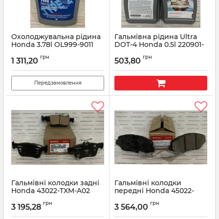
Охолоджувальна рідина
Гальмівна рідина Ultra
Honda 3.78l OL999-9011
DOT-4 Honda 0.5l 220901-
06-002
Артикул:
OL9999011
грн
грн
1 311,20
503,80
Артикул:
22090106002
Передзамовлення
Гальмівні колодки задні
Гальмівні колодки
Honda 43022-TXM-A02
передні Honda 45022-
TEA-T00
Артикул:
43022TXMA02
грн
грн
3 195,28
3 564,00
Артикул:
45022-TEA-T00