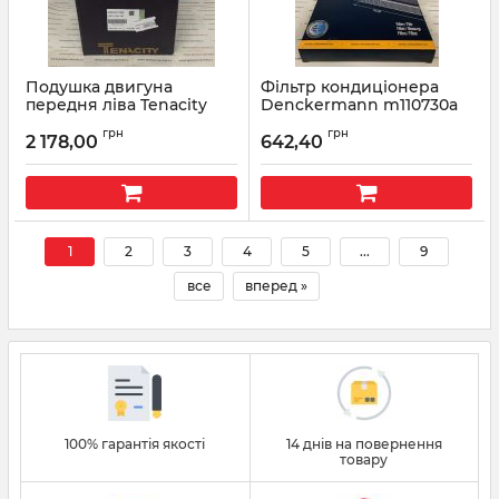
Подушка двигуна
Фільтр кондиціонера
передня ліва Tenacity
Denckermann m110730a
AWSHO1080
Артикул:
m110730a
грн
грн
2 178,00
642,40
Артикул:
AWSHO1080
1
2
3
4
5
...
9
все
вперед »
100% гарантія якості
14 днів на повернення
товару