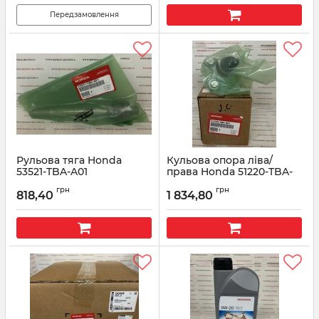
Передзамовлення
Рульова тяга Honda
Кульова опора ліва/
53521-TBA-A01
права Honda 51220-TBA-
A01
Артикул:
53521-TBA-A01
грн
грн
818,40
1 834,80
Артикул:
51220-TBA-A01