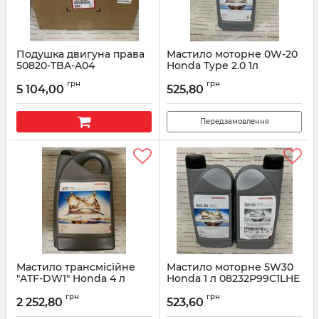
Подушка двигуна права
Мастило моторне 0W-20
50820-TBA-A04
Honda Type 2.0 1л
R2029901-701-L5
Артикул:
50820TBAA04
грн
грн
5 104,00
525,80
Артикул:
R2029901701L5
Передзамовлення
Мастило трансмісійне
Мастило моторне 5W30
"ATF-DW1" Honda 4 л
Honda 1 л 08232P99C1LHE
0826899904HE
Артикул:
08232P991LHE
грн
грн
2 252,80
523,60
Артикул:
0826899904HE