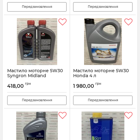
Передзамовлення
Передзамовлення
Мастило моторне 5W30
Мастило моторне 5W30
Syngron Midland
Honda 4 л
08232P99C4LHE
Артикул:
Synqron5W30
грн
грн
418,00
1 980,00
Артикул:
08232P99C4LHE
Передзамовлення
Передзамовлення