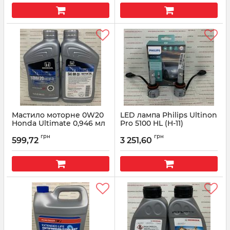
Мастило моторне 0W20
LED лампа Philips Ultinon
Honda Ultimate 0,946 мл
Pro 5100 HL (H-11)
08798-9137
Артикул:
11362U51X2
грн
грн
599,72
3 251,60
Артикул:
087989137