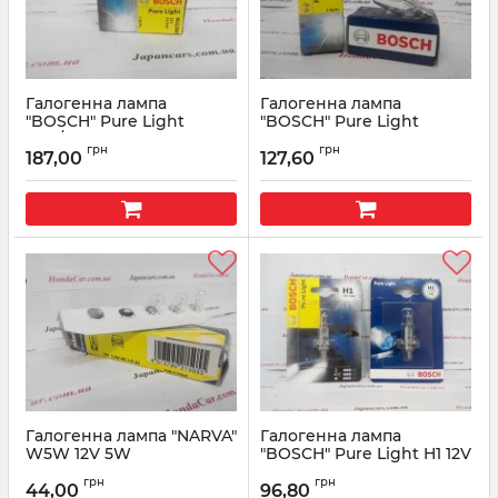
Галогенна лампа
Галогенна лампа
"BOSCH" Pure Light
"BOSCH" Pure Light
W21/5W 12V 21W
W21W 12V 21W
грн
грн
187,00
127,60
Артикул:
1987302252
Артикул:
W21W12V21W
Галогенна лампа "NARVA"
Галогенна лампа
W5W 12V 5W
"BOSCH" Pure Light H1 12V
55W
Артикул:
W5W
грн
грн
44,00
96,80
Артикул:
H112V55W