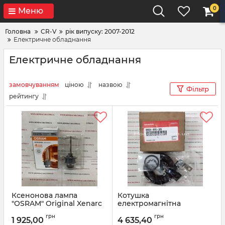
0
Меню
Головна
CR-V
рік випуску: 2007-2012
Електричне обладнання
Електричне обладнання
замовчуванням
ціною
назвою
Фільтр
рейтингу
Ксенонова лампа
Котушка
"OSRAM" Original Xenarc
електромагнітна
D2S 35W
компресора
грн
грн
кондиціонера Honda
1 925,00
4 635,40
Артикул:
D2S35W