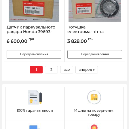
Датчик паркувального
Котушка
радара Honda 39693-
електромагнітна
SWW-G01
компресора
грн
грн
кондиціонера Honda
6 600,00
3 828,00
Артикул:
39693SWWG01
38924-RZV-G01
Артикул:
38924RZVG01
Передзамовлення
Передзамовлення
1
2
все
вперед »
100% гарантія якості
14 днів на повернення
товару