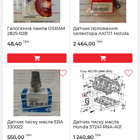
Галогенна лампа OSRAM
Датчик положення
2825-02B
селектора АКПП Honda
28900-RPC-013
Артикул:
282502B
грн
грн
48,40
2 464,00
Артикул:
28900RPC013
Датчик тиску масла ERA
Датчик тиску масла
330022
Honda 37241-RNA-A01
Артикул:
330022
Артикул:
37241RNAA01
грн
грн
550,00
1 240,80