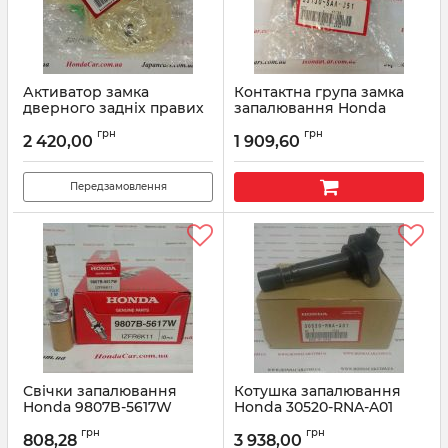
Активатор замка
Контактна група замка
дверного задніх правих
запалювання Honda
дверей Honda 72115-S5A-
35130-SAA-J51
грн
грн
003
2 420,00
1 909,60
Артикул:
35130SAAJ51
Артикул:
72115S5A003
Передзамовлення
Свічки запалювання
Котушка запалювання
Honda 9807B-5617W
Honda 30520-RNA-A01
Артикул:
9807B5617W
Артикул:
30520RNAA01
грн
грн
808,28
3 938,00