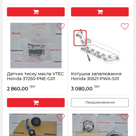
Датчик тиску масла VTEC
Котушка запалювання
Honda 37250-PNE-G01
Honda 30521-PWA-S01
Артикул:
37250PNEG01
Артикул:
30521PWAS01
грн
грн
2 860,00
3 080,00
Передзамовлення