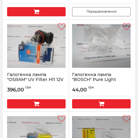
Передзамовлення
Галогенна лампа
Галогенна лампа
"OSRAM" UV Filter H11 12V
"BOSCH" Pure Light
55W PGJ19-2
W16W 12V 16W
грн
грн
396,00
44,00
Артикул:
PGJ19-2
Артикул:
1987302205