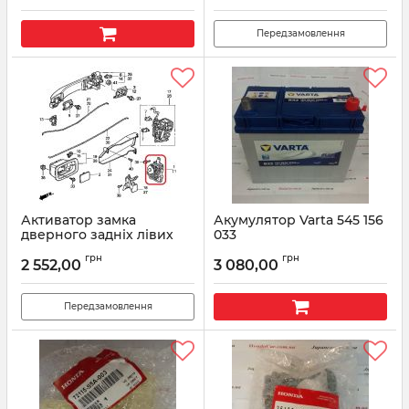
Передзамовлення
Активатор замка
Акумулятор Varta 545 156
дверного задніх лівих
033
дверей Honda 72155-S5A-
Артикул:
5451560333132
грн
грн
003
2 552,00
3 080,00
Артикул:
72155S5A003
Передзамовлення