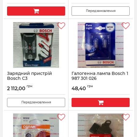
38924-RYE-305
Артикул:
38924RYE305
Передзамовлення
Зарядний пристрій
Галогенна лампа Bosch 1
Bosch C3
987 301 026
Артикул:
018999903M
Артикул:
1987301026
грн
грн
2 112,00
48,40
Передзамовлення