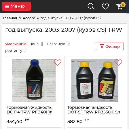
0
Меню
Главная
Accord
год выпуска: 2003-2007 (кузов CS)
год выпуска: 2003-2007 (кузов CS) TRW
умолчанию
цене
названию
Фильтр
рейтингу
Тормозная жидкость
Тормозная жидкость
DOT-4 TRW PFB401 1л
DOT-5.1 TRW PFB550 0.5л
Артикул:
PFB-401
Артикул:
PFB550
грн
грн
334,40
382,80