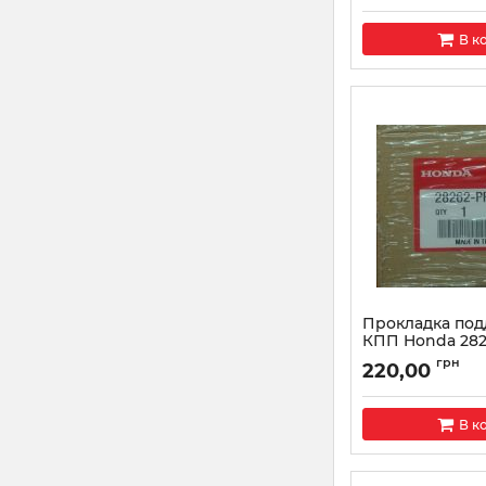
В к
Прокладка под
КПП Honda 282
Артикул:
28262PRP
грн
220,00
В к