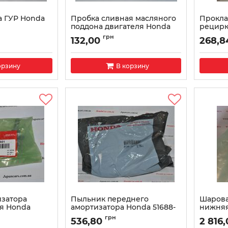
а ГУР Honda
Пробка сливная масляного
Прокла
поддона двигателя Honda
рецирк
90009-PH1-000
RAA-A0
03
грн
132,00
268,8
Артикул:
90009PH1000
Артикул:
орзину
В корзину
изатора
Пыльник переднего
Шарова
я Honda
амортизатора Honda 51688-
нижняя
SDA-A01
A02
грн
536,80
2 816
01
Артикул:
51688SDAA01
Артикул: