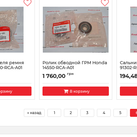
теля ремня
Ролик обводной ГРМ Honda
Сальни
0-RCA-A01
14550-RCA-A01
91302-
01
Артикул:
14550RCAA01
Артикул:
грн
1 760,00
194,4
орзину
В корзину
« назад
1
2
3
4
5