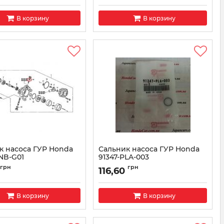
В корзину
В корзину
к насоса ГУР Honda
Сальник насоса ГУР Honda
NB-G01
91347-PLA-003
91347PNBG01
Артикул:
91347PLA003
грн
грн
116,60
В корзину
В корзину