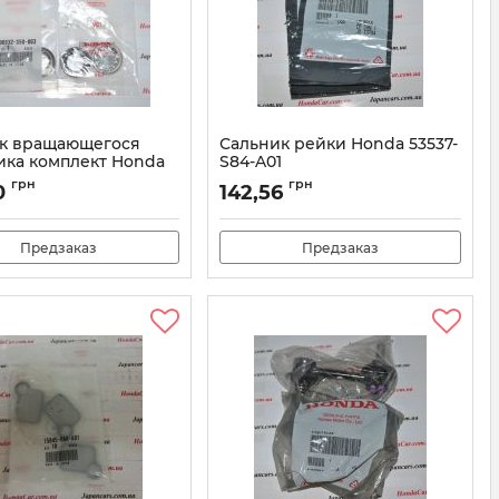
к вращающегося
Сальник рейки Honda 53537-
ика комплект Honda
S84-A01
50-003
Артикул:
53537S84A01
грн
грн
0
142,56
06532S50003
Предзаказ
Предзаказ