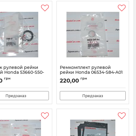
к рулевой рейки
Ремкомплект рулевой
й Honda 53660-S50-
рейки Honda 06534-S84-A01
Артикул:
06534S84A01
грн
грн
0
220,00
53660S50003
Предзаказ
Предзаказ