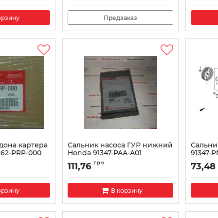
орзину
Предзаказ
дона картера
Сальник насоса ГУР нижний
Сальни
62-PRP-000
Honda 91347-PAA-A01
91347-P
000
Артикул:
91347PAAA01
Артикул:
грн
111,76
73,48
орзину
В корзину