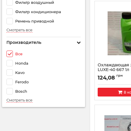
Фильтр воздушный
Фильтр кондиционера
Ремень приводной
Смотреть все
Производитель
Все
Honda
Охлаждающая 
LUXE-40 667 1л
Kavo
Артикул:
LUXE4066
грн
124,08
Ferodo
Bosch
В к
Смотреть все