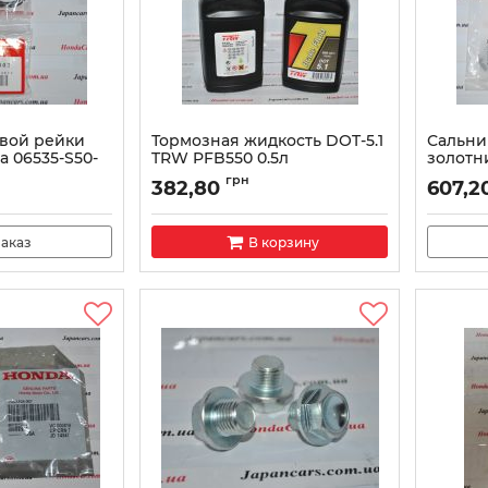
вой рейки
Тормозная жидкость DOT-5.1
Сальни
a 06535-S50-
TRW PFB550 0.5л
золотн
06532-S
Артикул:
PFB550
грн
382,80
607,2
03
Артикул:
аказ
В корзину