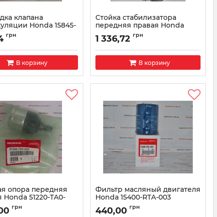
дка клапана
Стойка стабилизатора
уляции Honda 15845-
передняя правая Honda
1
51320-TA0-A01
грн
грн
4
1 336,72
15845RAAA01
Артикул:
51320TA0A01
В корзину
В корзину
я опора передняя
Фильтр масляный двигателя
 Honda 51220-TA0-
Honda 15400-RTA-003
Артикул:
15400RTA003
грн
грн
,00
440,00
51220TA0A02