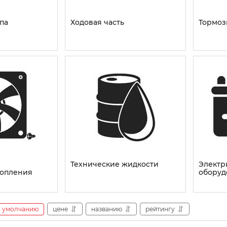
па
Ходовая часть
Тормоз
Технические жидкости
Электр
топления
оборуд
умолчанию
цене
названию
рейтингу