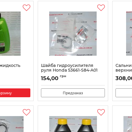
жидкость
Шайба гидроусилителя
Сальни
руля Honda 53661-S84-A01
верхни
003
7
Артикул:
53661S84A01
грн
154,00
308,0
Артикул:
орзину
Предзаказ