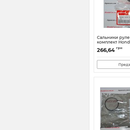
Сальники руле
комплект Hond
003
грн
266,64
Артикул:
06535S500
Предз