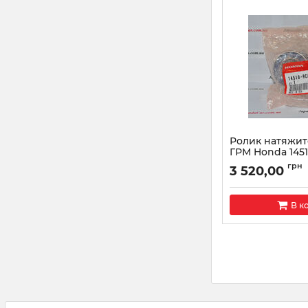
Ролик натяжи
ГРМ Honda 1451
Артикул:
14510RCAA
грн
3 520,00
В к