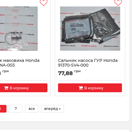
к маховика Honda
Сальник насоса ГУР Honda
RNA-003
91370-SV4-000
91302RNA003
Артикул:
91370SV4000
грн
грн
8
77,88
В корзину
В корзину
6
7
все
вперёд »