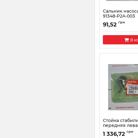
Сальник насос
91348-P2A-003
Артикул:
91348P2A0
грн
91,52
В к
Стойка стабил
передняя лева
51325-TA0-A01
грн
1 336,72
Артикул:
51325TA0A