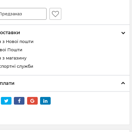
Предзаказ
оставки
 з Нової пошти
ової Пошти
 з магазину
спортні служби
плати