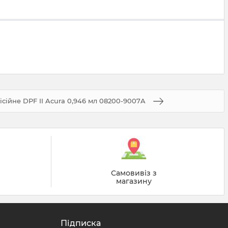
сійне DPF II Acura 0,946 мл 08200-9007A
й
Самовивіз з
магазину
Підписка