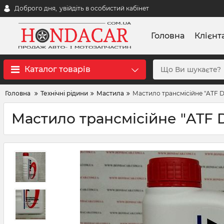
Доброго дня,
увійдіть в особистий кабінет
Головна
Клієнт
Каталог товарів
Головна
Технічні рідини
Мастила
Мастило трансмісійне "ATF D
Мастило трансмісійне "ATF 