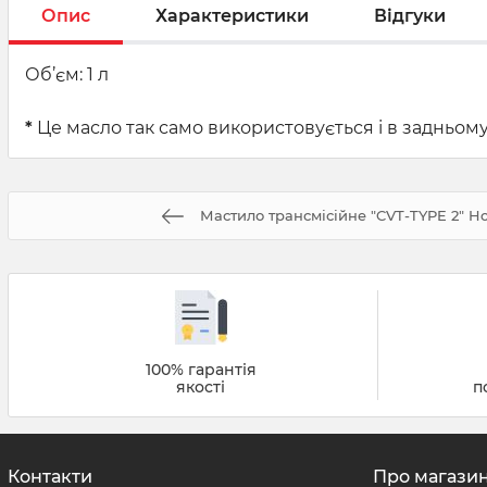
Опис
Характеристики
Відгуки
Об’єм: 1 л
*
Це масло так само використовується і в задньому
Мастило трансмісійне "CVT-TYPE 2" H
100% гарантія
якості
п
Контакти
Про магази