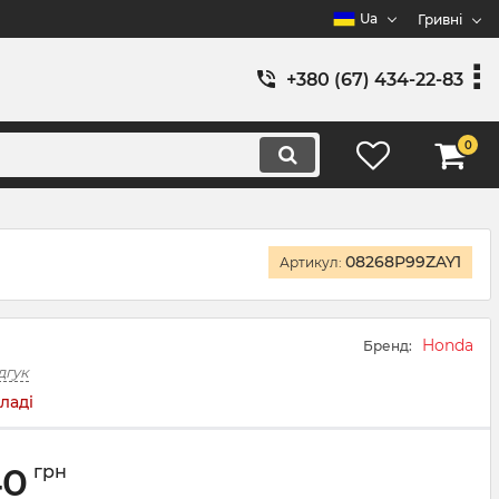
Ua
Гривні
+380 (67) 434-22-83
0
1
08268P99ZAY1
Артикул:
Honda
Бренд:
дгук
ладі
40
грн