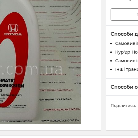
Способи д
Самовивіз
Кур'єр Н
Самовивіз
Інші тран
Способи о
Поділитися: