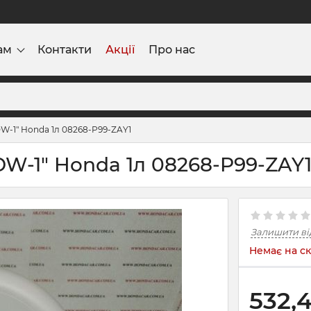
ам
Контакти
Акції
Про нас
W-1" Honda 1л 08268-P99-ZAY1
DW-1" Honda 1л 08268-P99-ZAY
Залишити ві
Немає на ск
532,