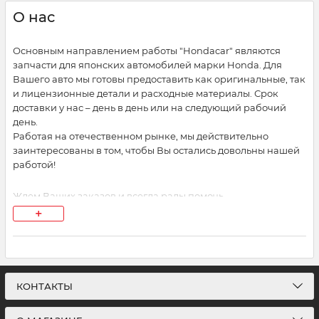
О нас
Основным направлением работы "Hondacar" являются
запчасти для японских автомобилей марки Honda. Для
Вашего авто мы готовы предоставить как оригинальные, так
и лицензионные детали и расходные материалы. Срок
доставки у нас – день в день или на следующий рабочий
день.
Работая на отечественном рынке, мы действительно
заинтересованы в том, чтобы Вы остались довольны нашей
работой!
Ждем Ваших заказов и всегда рады помочь.
+
Наши контактные данные:
044-209-13-10; 067-434-22-83;
КОНТАКТЫ
Режим работы:
Пн.-Пт.:10.00-18.00 без перерывов.