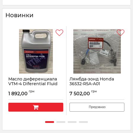
Новинки
Масло диференциала
Лямбда-зонд Honda
VTM-4 Diferential Fluid
36532-R5A-A01
3.78 L
Артикул:
36532R5AA01
А
грн
грн
1 892,00
7 502,00
Артикул:
VTM4082009003
Предзаказ