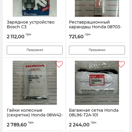
Зарядное устройство
Реставрационный
Bosch C3
карандаш Honda 08703-
NH797MAH-A1
Артикул:
018999903M
грн
грн
2 112,00
721,60
Артикул:
08703NH797MAHA1
Предзаказ
Предзаказ
Гайки колесные
Багажная сетка Honda
(секретки) Honda 08W42-
08L96-T2A-101
SNA-100
Артикул:
08L96T2A101
грн
грн
2 789,60
2 244,00
Артикул:
08W42SNA100