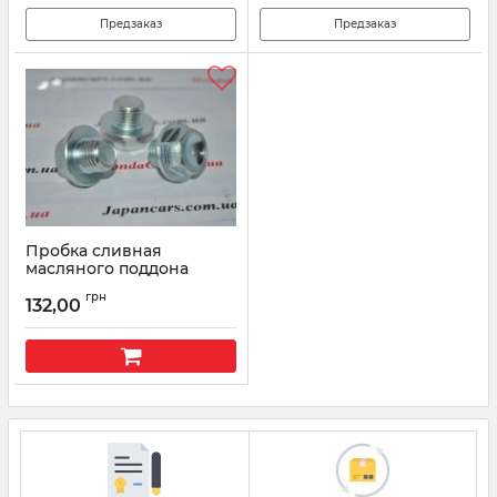
Предзаказ
Предзаказ
Пробка сливная
масляного поддона
двигателя Honda 90009-
грн
PH1-000
132,00
Артикул:
90009PH1000