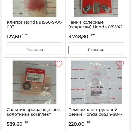
Клипса Honda 91560-SAA-
Гайки колесные
003
(секретки) Honda 08W42-
SJD-602
Артикул:
91560SAA003
грн
грн
127,60
3 748,80
Артикул:
08W42SJD602
Предзаказ
Предзаказ
Сальник вращающегося
Ремкомплект рулевой
золотника комплект
рейки Honda 06534-S84-
Honda 06532-ST0-000
A01
грн
грн
589,60
220,00
Артикул:
06532ST0000
Артикул:
06534S84A01