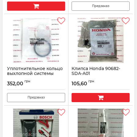
Предзаказ
Уплотнительное кольцо
Клипса Honda 90682-
выхлопной системы
SDA-A01
Honda 18212-SA7-003
Артикул:
90682SDAA01
грн
грн
352,00
105,60
Артикул:
18212SA7003
Предзаказ