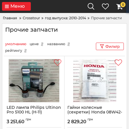
0
Меню
Главная
Crosstour
год выпуска: 2010-2014
Прочие запчасти
Прочие запчасти
умолчанию
цене
названию
Фильтр
рейтингу
LED лампа Philips Ultinon
Гайки колесные
Pro 5100 HL (H-11)
(секретки) Honda 08W42-
S6M-202
Артикул:
11362U51X2
грн
грн
3 251,60
2 829,20
Артикул:
08W42S6M202