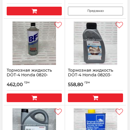
Предзаказ
Тормозная жидкость
Тормозная жидкость
DOT-4 Honda 0820-
DOT-4 Honda 08203-
399938 0.5л
99938HE 0.5л
грн
грн
462,00
558,80
Артикул:
0820-399938
Артикул:
0820399938HE