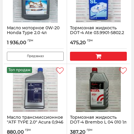
Масло моторное 0W-20
Тормозная жидкость
Honda Type 2.0 4л
DOT-4 Ate 03.9901-5802.2
08232P99K4LHE
1л
грн
грн
1 936,00
475,20
Артикул:
08232P99K4LHE
Артикул:
03990158022
Предзаказ
Топ продаж
Масло трансмиссионное
Тормозная жидкость
"ATF TYPE 2.0" Acura 0,946
DOT-4 Brembo L 04 010 1л
мл 08200-9015A
Артикул:
L 04 010
грн
грн
880,00
387,20
Артикул:
082009015A