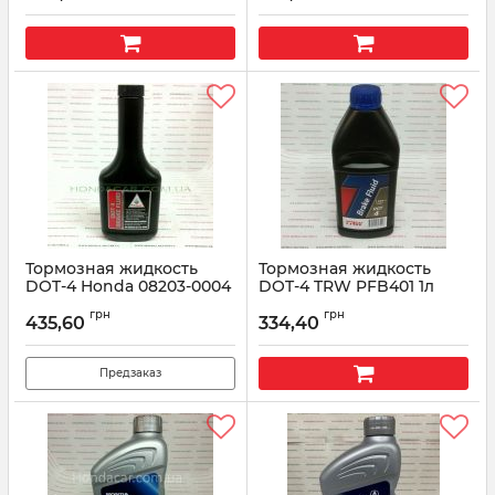
Тормозная жидкость
Тормозная жидкость
DOT-4 Honda 08203-0004
DOT-4 TRW PFB401 1л
0.35л
Артикул:
PFB-401
грн
грн
435,60
334,40
Артикул:
082030004
Предзаказ