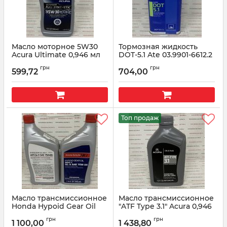
Масло моторное 5W30
Тормозная жидкость
Acura Ultimate 0,946 мл
DOT-5.1 Ate 03.9901-6612.2
08798-9143
1L
грн
грн
599,72
704,00
Артикул:
087989143
Артикул:
03990166122
Топ продаж
Масло трансмиссионное
Масло трансмиссионное
Honda Hypoid Gear Oil
"ATF Type 3.1" Acura 0,946
HGO-1
мл 08200-9017A
грн
грн
1 100,00
1 438,80
Артикул:
082009014
Артикул:
082009017A