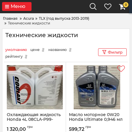
0
Меню
Главная
Acura
TLX (год выпуска 2013-2019)
Технические жидкости
Технические жидкости
умолчанию
цене
названию
Фильтр
рейтингу
Охлаждающая жидкость
Масло моторное 0W20
Honda 4L 08CLA-P99-
Honda Ultimate 0,946 мл
14ZY8
08798-9137
грн
грн
1 320,00
599,72
Артикул:
08CLAP9914ZY8
Артикул:
087989137