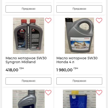
Предзаказ
Предзаказ
Масло моторное 5W30
Масло моторное 5W30
Syngron Midland
Honda 4 л
08232P99C4LHE
Артикул:
Synqron5W30
грн
грн
418,00
1 980,00
Артикул:
08232P99C4LHE
Предзаказ
Предзаказ