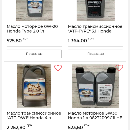
Масло моторное 0W-20
Масло трансмиссионное
Honda Type 2.0 1л
"ATF-TYPE" 3.1 Honda
R2029901-701-L5
0,946 мл 08200-9017
грн
грн
525,80
1 364,00
Артикул:
R2029901701L5
Артикул:
082009017
Предзаказ
Предзаказ
Масло трансмиссионное
Масло моторное 5W30
"ATF-DW1" Honda 4 л
Honda 1 л 08232P99C1LHE
0826899904HE
Артикул:
08232P991LHE
грн
грн
2 252,80
523,60
Артикул:
0826899904HE