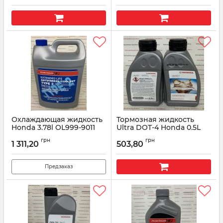
Охлаждающая жидкость
Тормозная жидкость
Honda 3.78l OL999-9011
Ultra DOT-4 Honda 0.5L
220901-06-002
Артикул:
OL9999011
грн
грн
1 311,20
503,80
Артикул:
22090106002
Предзаказ