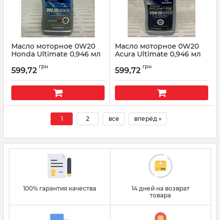
Масло моторное 0W20
Масло моторное 0W20
Honda Ultimate 0,946 мл
Acura Ultimate 0,946 мл
08798-9037
08798-9041
грн
грн
599,72
599,72
Артикул:
87989037
Артикул:
087989041
1
2
все
вперёд »
100% гарантия качества
14 дней на возврат
товара