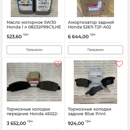
Масло моторное 5W30
Амортизатор задний
Honda 1 л 08232P99C1LHE
Honda 52611-T2F-A02
Артикул:
08232P991LHE
Артикул:
52611T2FA02
грн
грн
523,60
6 644,00
Предзаказ
Предзаказ
Тормозные колодки
Тормозные колодки
передние Honda 45022-
задние Blue Print
TVA-A00
ADH24281
грн
грн
3 652,00
924,00
Артикул:
45022TVAA00
Артикул:
ADH24281