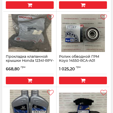
Прокладка клапанной
Ролик обводной ГРМ
крышки Honda 12341-RPY-
Koyo 14550-RCA-A01
G01
Артикул:
14550RCAA01
грн
грн
668,80
1 025,20
Артикул:
12341RPYG01