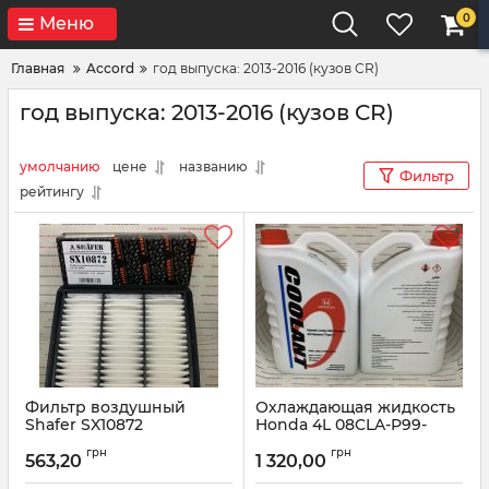
0
Меню
Главная
Accord
год выпуска: 2013-2016 (кузов CR)
год выпуска: 2013-2016 (кузов CR)
умолчанию
цене
названию
Фильтр
рейтингу
Фильтр воздушный
Охлаждающая жидкость
Shafer SX10872
Honda 4L 08CLA-P99-
14ZY8
Артикул:
SX10872
грн
грн
563,20
1 320,00
Артикул:
08CLAP9914ZY8