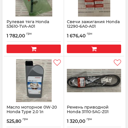
Рулевая тяга Honda
Свечи зажигания Honda
53610-TVA-A01
12290-6A0-A01
Артикул:
53610TVAA01
Артикул:
122906A0A01
грн
грн
1 782,00
1 676,40
Масло моторное 0W-20
Ремень приводной
Honda Type 2.0 1л
Honda 31110-5AG-Z01
R2029901-701-L5
Артикул:
311105AGZ01
грн
грн
525,80
1 320,00
Артикул:
R2029901701L5