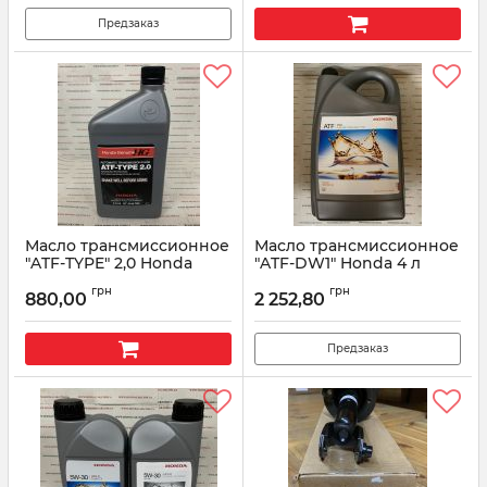
Предзаказ
Масло трансмиссионное
Масло трансмиссионное
"ATF-TYPE" 2,0 Honda
"ATF-DW1" Honda 4 л
0,946 мл 08200-9015
0826899904HE
грн
грн
880,00
2 252,80
Артикул:
082009015
Артикул:
0826899904HE
Предзаказ