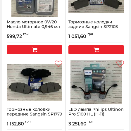
Масло моторное 0W20
Тормозные колодки
Honda Ultimate 0,946 мл
задние Sangsin SP2103
08798-9137
Артикул:
SP2103
грн
грн
599,72
1 051,60
Артикул:
087989137
Тормозные колодки
LED лампа Philips Ultinon
передние Sangsin SP1779
Pro 5100 HL (H-11)
Артикул:
SP1779
Артикул:
11362U51X2
грн
грн
1 152,80
3 251,60