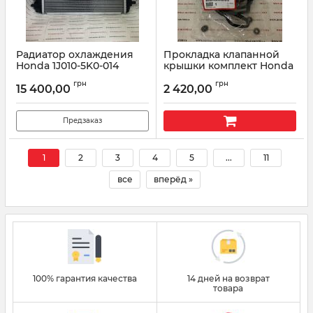
Радиатор охлаждения
Прокладка клапанной
Honda 1J010-5K0-014
крышки комплект Honda
12030-5A2-A01
Артикул:
1J0105K0014
грн
грн
15 400,00
2 420,00
Артикул:
120305A2A01
Предзаказ
1
2
3
4
5
...
11
все
вперёд »
100% гарантия качества
14 дней на возврат
товара