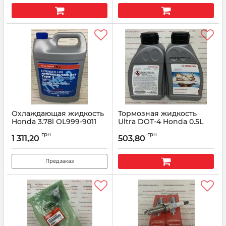
Охлаждающая жидкость
Тормозная жидкость
Honda 3.78l OL999-9011
Ultra DOT-4 Honda 0.5L
220901-06-002
Артикул:
OL9999011
грн
грн
1 311,20
503,80
Артикул:
22090106002
Предзаказ