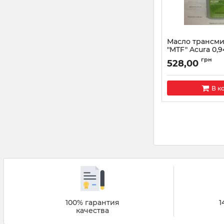
Масло трансм
"MTF" Acura 0,
9031
грн
528,00
Артикул:
087989031
В к
100% гарантия
1
качества