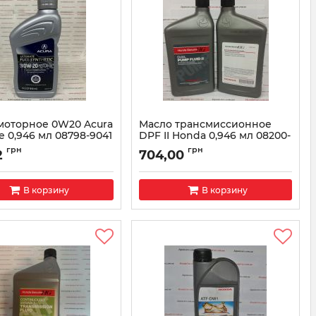
моторное 0W20 Acura
Масло трансмиссионное
e 0,946 мл 08798-9041
DPF II Honda 0,946 мл 08200-
9007
087989041
грн
грн
2
704,00
Артикул:
082009007
В корзину
В корзину