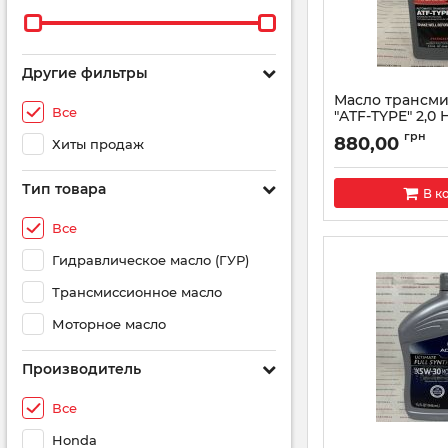
Другие фильтры
Масло трансм
Все
"ATF-TYPE" 2,0 
мл 08200-9015
грн
880,00
Хиты продаж
Артикул:
082009015
Тип товара
В к
Все
Гидравлическое масло (ГУР)
Трансмиссионное масло
Моторное масло
Производитель
Все
Honda