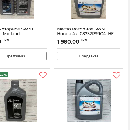
моторное 5W30
Масло моторное 5W30
n Midland
Honda 4 л 08232P99C4LHE
Synqron5W30
Артикул:
08232P99C4LHE
грн
грн
0
1 980,00
Предзаказ
Предзаказ
одаж