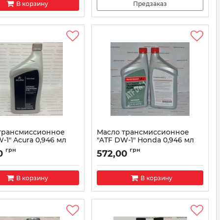
В корзину
Предзаказ
трансмиссионное
Масло трансмиссионное
-1" Acura 0,946 мл
"ATF DW-1" Honda 0,946 мл
9008A
08200-9008
грн
грн
0
572,00
082009008A
Артикул:
dw1
В корзину
В корзину