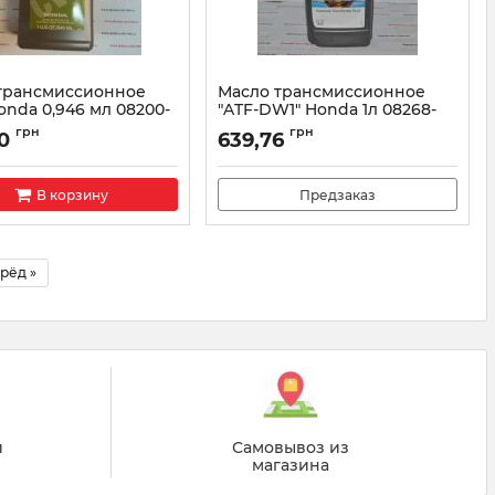
трансмиссионное
Масло трансмиссионное
onda 0,946 мл 08200-
"ATF-DW1" Honda 1л 08268-
99901HE
грн
грн
0
639,76
082009006
Артикул:
0826899901
В корзину
Предзаказ
рёд »
й
Самовывоз из
магазина