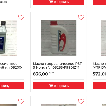
аказ
В корзину
иссионное
Масло гидравлическое PSF-
Масло 
946 мл 08200-
S Honda 1л 08285-P9901ZY1
"ATF DW
08200-
Артикул:
08285P9901ZY1
грн
836,00
572,0
7A
Артикул:
орзину
В корзину