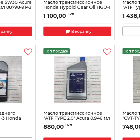
е 5W30 Acura
Масло трансмиссионное
Масло 
 мл 08798-9143
Honda Hypoid Gear Oil HGO-1
"ATF Ty
08200-
Артикул:
082009014
грн
1 100,00
1 438
Артикул:
орзину
В корзину
Топ продаж
Топ пр
еднего
Масло трансмиссионное
Масло 
-3 Honda
"ATF TYPE 2.0" Acura 0,946 мл
"CVT-TY
08200-9015A
Артикул:
грн
880,00
748,0
01HE
Артикул:
082009015A