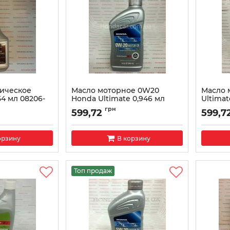
ическое
Масло моторное 0W20
Масло 
54 мл 08206-
Honda Ultimate 0,946 мл
Ultimat
08798-9037
Артикул:
грн
599,72
599,7
2A
Артикул:
87989037
орзину
В корзину
Топ продаж