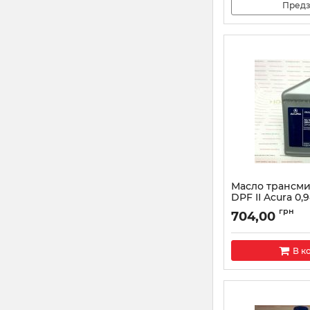
Предз
Масло трансм
DPF II Acura 0,
9007A
грн
704,00
Артикул:
08200900
В к