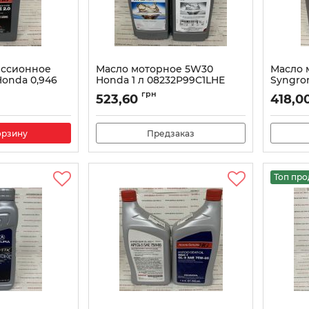
иссионное
Масло моторное 5W30
Масло 
Honda 0,946
Honda 1 л 08232P99C1LHE
Syngro
Артикул:
08232P991LHE
Артикул:
грн
523,60
418,0
орзину
Предзаказ
Топ пр