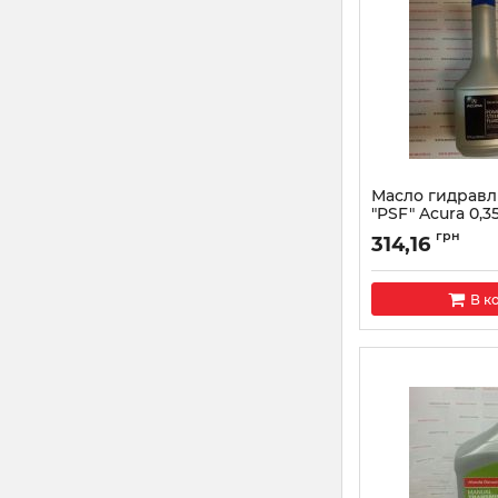
Масло гидравл
"PSF" Acura 0,3
9002A
грн
314,16
Артикул:
08206900
В к