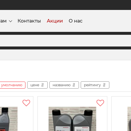
там
Контакты
Акции
О нас
умолчанию
цене
названию
рейтингу