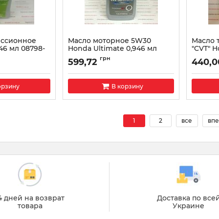
иссионное
Масло моторное 5W30
Масло 
946 мл 08798-
Honda Ultimate 0,946 мл
"CVT" H
08798-9039
9006
грн
599,72
440,0
Артикул:
087989039
Артикул:
орзину
В корзину
1
2
все
впе
4 дней на возврат
Доставка по все
товара
Украине