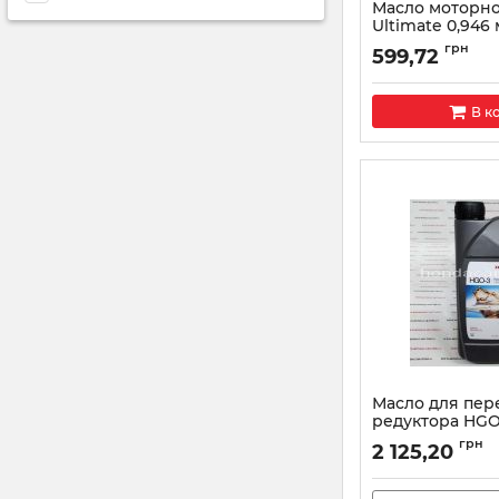
Масло моторно
Ultimate 0,946
Артикул:
087989143
грн
599,72
В к
Масло для пер
редуктора HGO
08294-99901HE
грн
2 125,20
Артикул:
08294999