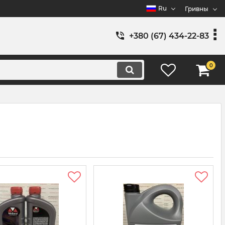
Ru
Гривны
+380 (67) 434-22-83
0