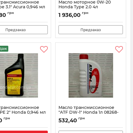
трансмиссионное
Масло моторное 0W-20
pe 3.1" Acura 0,946 мл
Honda Type 2.0 4л
9017A
08232P99K4LHE
грн
грн
,80
1 936,00
082009017A
Артикул:
08232P99K4LHE
Предзаказ
Предзаказ
одаж
трансмиссионное
Масло трансмиссионное
PE 2" Honda 0,946 мл
"ATF DW-1" Honda 1л 08268-
P99-ZAY1
08200HCF2
грн
грн
0
532,40
Артикул:
08268P99ZAY1