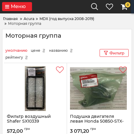
0
Меню
Главная
Acura
MDX (год выпуска 2008-2019)
Моторная группа
Моторная группа
умолчанию
цене
названию
Фильтр
рейтингу
Фильтр воздушный
Подушка двигателя
Shafer SX10339
левая Honda 50850-STX-
A05
Артикул:
SX10339
грн
грн
572,00
3 071,20
Артикул:
50850STXA05