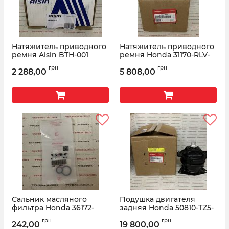
Натяжитель приводного
Натяжитель приводного
ремня Aisin BTH-001
ремня Honda 31170-RLV-
A02
Артикул:
BTH001
грн
грн
2 288,00
5 808,00
Артикул:
31170RLVA02
Сальник масляного
Подушка двигателя
фильтра Honda 36172-
задняя Honda 50810-TZ5-
P8A-A01
A03
грн
грн
242,00
19 800,00
Артикул:
36172P8AA01
Артикул:
50810TZ5A03