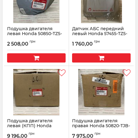
Подушка двигателя
Датчик АБС передний
левая Honda 50850-TZ5-
левый Honda 57455-TZ5-
A01
A02
грн
грн
2 508,00
1 760,00
Артикул:
50850TZ5A01
Артикул:
57455TZ5A02
Подушка двигателя
Подушка двигателя
левая (КПП) Honda
правая Honda 50820-TJB-
50850-TJB-A03
A02
грн
грн
9 196,00
7 975,00
Артикул:
50850TJBA03
Артикул:
50820TJBA02