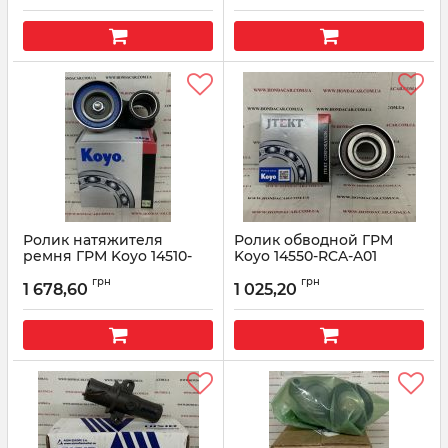
Ролик натяжителя
Ролик обводной ГРМ
ремня ГРМ Koyo 14510-
Koyo 14550-RCA-A01
RCA-A01
Артикул:
14550RCAA01
грн
грн
1 678,60
1 025,20
Артикул:
14510RCAA01