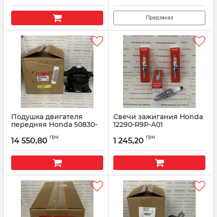
Предзаказ
Подушка двигателя
Свечи зажигания Honda
передняя Honda 50830-
12290-R9P-A01
TZ5-A03
Артикул:
12290R9PA01
грн
грн
14 550,80
1 245,20
Артикул:
50830TZ5A03