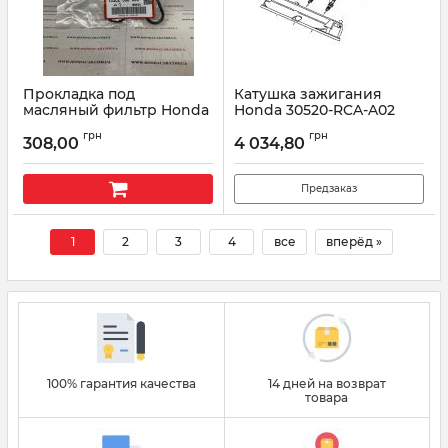
Прокладка под
Катушка зажигания
масляный фильтр Honda
Honda 30520-RCA-A02
15302-5G0-A00
Артикул:
30520RCAA02
грн
грн
308,00
4 034,80
Артикул:
153025G0A00
Предзаказ
1
2
3
4
все
вперёд »
100% гарантия качества
14 дней на возврат
товара