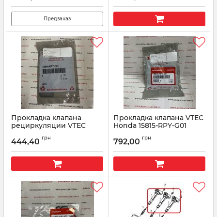
Предзаказ
Прокладка клапана
Прокладка клапана VTEC
рециркуляции VTEC
Honda 15815-RPY-G01
Honda 15845-RPY-G01
Артикул:
15815RPYG01
грн
грн
444,40
792,00
Артикул:
15845RPYG01