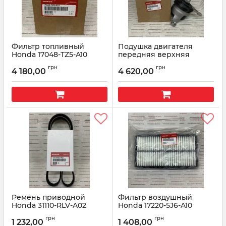
Фильтр топливный
Подушка двигателя
Honda 17048-TZ5-A10
передняя верхняя
Honda 50820-TZ5-A02
Артикул:
17048TZ5A10
грн
грн
4 180,00
4 620,00
Артикул:
50820TZ5A02
Ремень приводной
Фильтр воздушный
Honda 31110-RLV-A02
Honda 17220-5J6-A10
Артикул:
31110RLVA02
Артикул:
172205J6A10
грн
грн
1 232,00
1 408,00