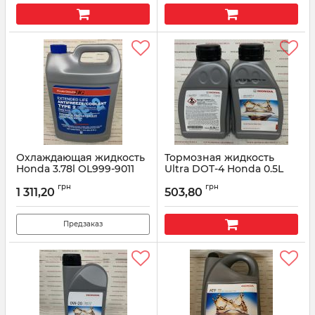
Охлаждающая жидкость
Тормозная жидкость
Honda 3.78l OL999-9011
Ultra DOT-4 Honda 0.5L
220901-06-002
Артикул:
OL9999011
грн
грн
1 311,20
503,80
Артикул:
22090106002
Предзаказ