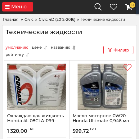
0
Меню
Главная
Civic
Civic 4D (2012-2016)
Технические жидкости
Технические жидкости
умолчанию
цене
названию
Фильтр
рейтингу
Охлаждающая жидкость
Масло моторное 0W20
Honda 4L 08CLA-P99-
Honda Ultimate 0,946 мл
14ZY8
08798-9137
грн
грн
1 320,00
599,72
Артикул:
08CLAP9914ZY8
Артикул:
087989137