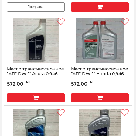
Предзаказ
Масло трансмиссионное
Масло трансмиссионное
"ATF DW-1" Acura 0,946
"ATF DW-1" Honda 0,946
мл 08200-9008A
мл 08200-9008
грн
грн
572,00
572,00
Артикул:
082009008A
Артикул:
dw1