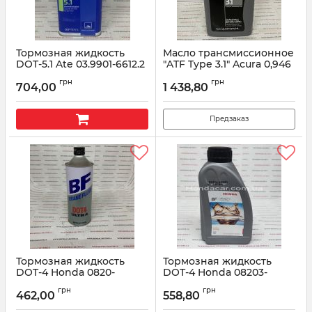
Тормозная жидкость
Масло трансмиссионное
DOT-5.1 Ate 03.9901-6612.2
"ATF Type 3.1" Acura 0,946
1L
мл 08200-9017A
грн
грн
704,00
1 438,80
Артикул:
03990166122
Артикул:
082009017A
Предзаказ
Тормозная жидкость
Тормозная жидкость
DOT-4 Honda 0820-
DOT-4 Honda 08203-
399938 0.5л
99938HE 0.5л
грн
грн
462,00
558,80
Артикул:
0820-399938
Артикул:
0820399938HE