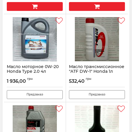
Масло моторное 0W-20
Масло трансмиссионное
Honda Type 2.0 4л
"ATF DW-1" Honda 1л
08232P99K4LHE
08268-P99-ZAY1
грн
грн
1 936,00
532,40
Артикул:
08232P99K4LHE
Артикул:
08268P99ZAY1
Предзаказ
Предзаказ