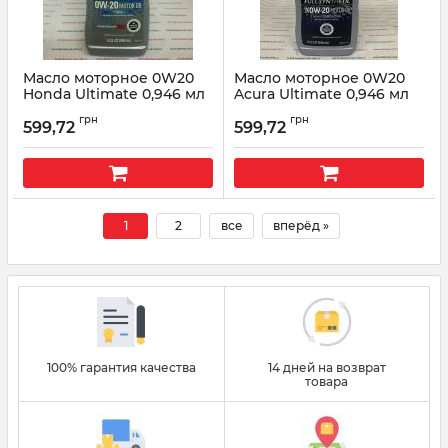
Масло моторное 0W20
Масло моторное 0W20
Honda Ultimate 0,946 мл
Acura Ultimate 0,946 мл
08798-9037
08798-9041
грн
грн
599,72
599,72
Артикул:
87989037
Артикул:
087989041
1
2
все
вперёд »
100% гарантия качества
14 дней на возврат
товара