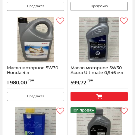
Предзаказ
Предзаказ
Масло моторное 5W30
Масло моторное 5W30
Honda 4 л
Acura Ultimate 0,946 мл
08232P99C4LHE
08798-9143
грн
грн
1 980,00
599,72
Артикул:
08232P99C4LHE
Артикул:
087989143
Предзаказ
Топ продаж