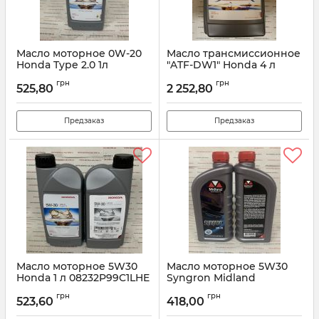
Масло моторное 0W-20
Масло трансмиссионное
Honda Type 2.0 1л
"ATF-DW1" Honda 4 л
R2029901-701-L5
0826899904HE
грн
грн
525,80
2 252,80
Артикул:
R2029901701L5
Артикул:
0826899904HE
Предзаказ
Предзаказ
Масло моторное 5W30
Масло моторное 5W30
Honda 1 л 08232P99C1LHE
Syngron Midland
Артикул:
08232P991LHE
Артикул:
Synqron5W30
грн
грн
523,60
418,00