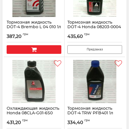
Тормозная жидкость
Тормозная жидкость
DOT-4 Brembo L 04 010 1л
DOT-4 Honda 08203-0004
0.35л
Артикул:
L 04 010
грн
грн
387,20
435,60
Артикул:
082030004
Предзаказ
Охлаждающая жидкость
Тормозная жидкость
Honda 08CLA-G01-6S0
DOT-4 TRW PFB401 1л
Артикул:
08CLAG016S0
Артикул:
PFB-401
грн
грн
431,20
334,40